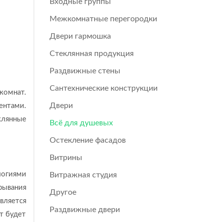
Входные группы
Межкомнатные перегородки
Двери гармошка
Стеклянная продукция
Раздвижные стены
Сантехнические конструкции
комнат.
Двери
ентами.
клянные
Всё для душевых
Остекление фасадов
Витрины
огиями
Витражная студия
рывания
Другое
вляется
Раздвижные двери
т будет