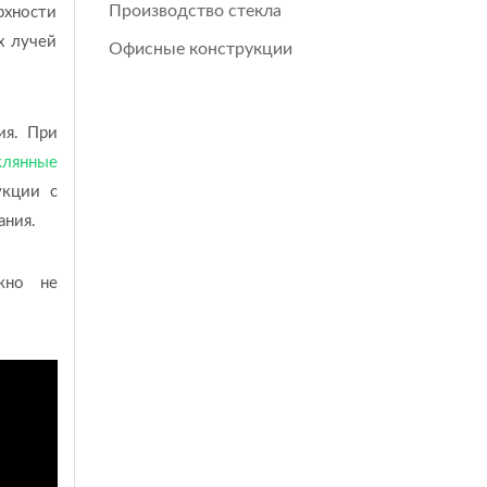
Производство стекла
рхности
х лучей
Офисные конструкции
ия. При
клянные
укции с
ания.
жно не