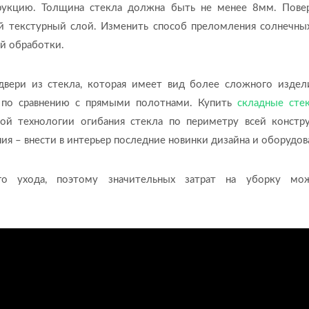
трукцию. Толщина стекла должна быть не менее 8мм. Пове
й текстурный слой. Изменить способ преломления солнечны
й обработки.
вери из стекла, которая имеет вид более сложного издел
т по сравнению с прямыми полотнами. Купить
складные сте
ной технологии огибания стекла по периметру всей констр
я – внести в интерьер последние новинки дизайна и оборудов
го ухода, поэтому значительных затрат на уборку мо