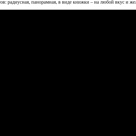
ов: радиусная, панорамная, в виде книжки – на любой вкус и же