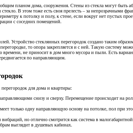
 общим планом дома, сооружения. Стены из стекла могут быть 
 и стекло. В этом тоже есть своя прелесть – за непрозрачными 
иметру к потолку и полу, к стене, если вокруг нет пустых прое
брации с соседних помещений.
. Устройство стеклянных перегородок создано таким образом, 
ерегородке, то опора закрепляется и с ней. Такую систему можн
 времени, не приносит в дом много мусора и пыли. Есть вариан
 передвигается по направляющим.
городок
 перегородок для дома и квартиры:
 направляющими снизу и сверху. Перемещение происходит на рол
имеет только одну направляющую основу на потолке, пол при это
и вибраций, но отлично смотрится как система в малогабаритно
ебрам выглядит в душевых кабинах.