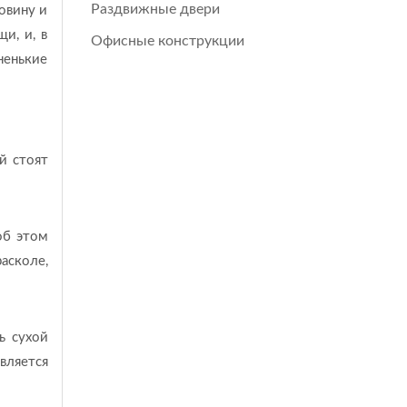
Раздвижные двери
овину и
и, и, в
Офисные конструкции
ненькие
й стоят
об этом
асколе,
ь сухой
вляется