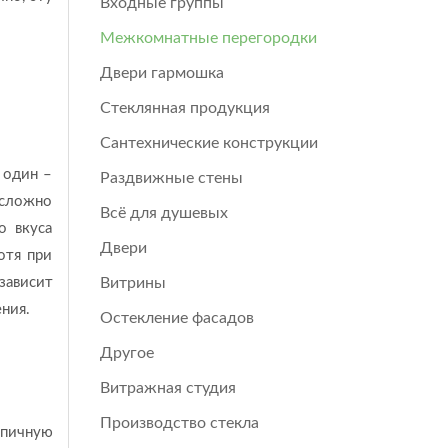
Входные группы
Межкомнатные перегородки
Двери гармошка
Стеклянная продукция
Сантехнические конструкции
 один –
Раздвижные стены
есложно
Всё для душевых
о вкуса
Двери
отя при
зависит
Витрины
ния.
Остекление фасадов
Другое
Витражная студия
Производство стекла
рпичную