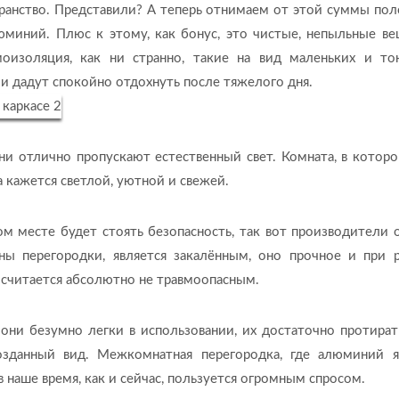
странство. Представили? А теперь отнимаем от этой суммы пол
иний. Плюс к этому, как бонус, это чистые, непыльные вещ
оизоляция, как ни странно, такие на вид маленьких и то
 и дадут спокойно отдохнуть после тяжелого дня.
и отлично пропускают естественный свет. Комната, в которо
да кажется светлой, уютной и свежей.
вом месте будет стоять безопасность, так вот производители 
ны перегородки, является закалённым, оно прочное и при р
 считается абсолютно не травмоопасным.
 они безумно легки в использовании, их достаточно протират
озданный вид. Межкомнатная перегородка, где алюминий я
наше время, как и сейчас, пользуется огромным спросом.