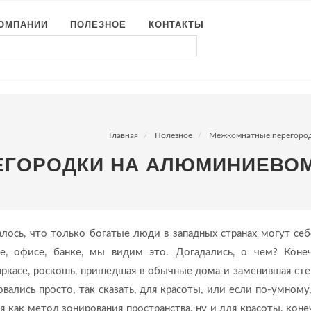
КОМПАНИИ
ПОЛЕЗНОЕ
КОНТАКТЫ
Главная
Полезное
Межкомнатные перегоро
ГОРОДКИ НА АЛЮМИНИЕВОМ
алось, что только богатые люди в западных странах могут себ
е, офисе, банке, мы видим это. Догадались, о чем? Коне
касе, роскошь, пришедшая в обычные дома и заменившая сте
вались просто, так сказать, для красоты, или если по-умному,
 как метод зонирования пространства, ну и для красоты, коне