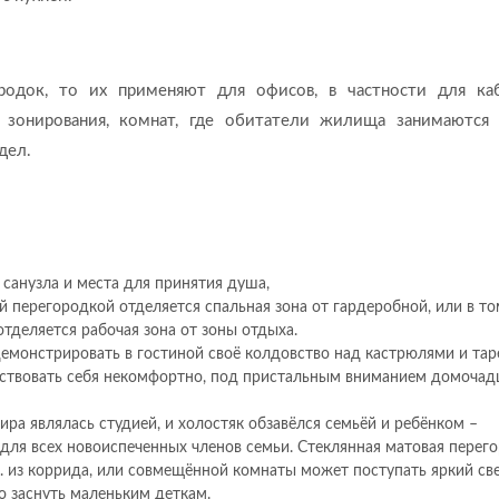
родок, то их применяют для офисов, в частности для ка
 зонирования, комнат, где обитатели жилища занимаются
дел.
 санузла и места для принятия душа,
й перегородкой отделяется спальная зона от гардеробной, или в то
отделяется рабочая зона от зоны отдыха.
демонстрировать в гостиной своё колдовство над кастрюлями и тар
вствовать себя некомфортно, под пристальным вниманием домочад
тира являлась студией, и холостяк обзавёлся семьёй и ребёнком –
ля всех новоиспеченных членов семьи. Стеклянная матовая перег
к. из коррида, или совмещённой комнаты может поступать яркий све
 заснуть маленьким деткам.