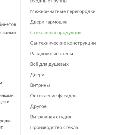
Входные группы
Межкомнатные перегородки
Двери гармошка
бинетов
Стеклянная продукция
 своими
Сантехнические конструкции
Раздвижные стены
Всё для душевых
Двери
м
Витрины
Остекление фасадов
елками.
цев и
Другое
Витражная студия
ородка
Производство стекла
т,