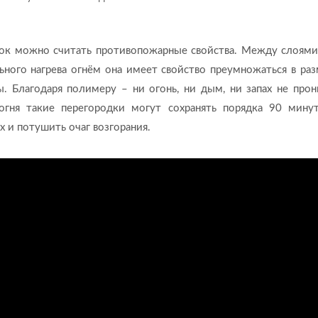
к можно считать противопожарные свойства. Между слоями
ьного нагрева огнём она имеет свойство преумножаться в раз
. Благодаря полимеру – ни огонь, ни дым, ни запах не прон
гня такие перегородки могут сохранять порядка 90 минут
 и потушить очаг возгорания.