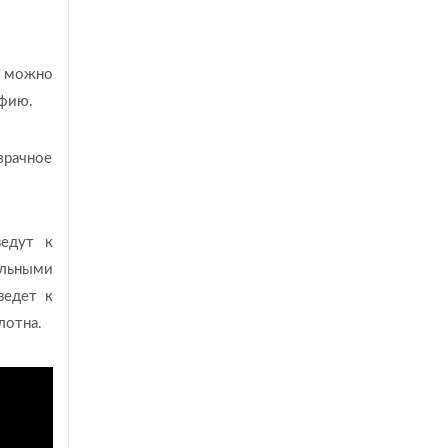
о можно
афию.
зрачное
ведут к
альными
ведет к
лотна.