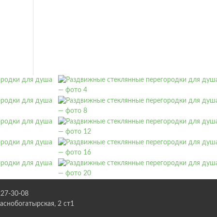
227-30-08
раснобогатырская, 2 ст1