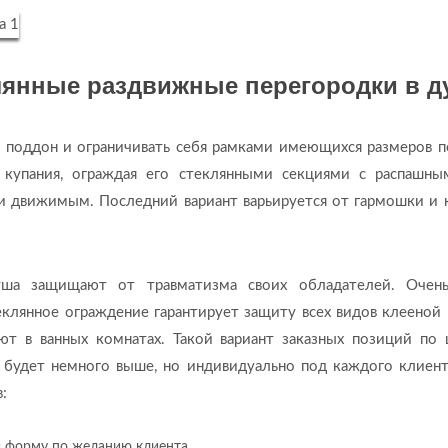
лянные раздвижные перегородки в д
ь поддон и ограничивать себя рамками имеющихся размеров п
купания, ограждая его стеклянными секциями с распашны
ли движимым. Последний вариант варьируется от гармошки и 
уша защищают от травматизма своих обладателей. Очен
еклянное ограждение гарантирует защиту всех видов клееной
ют в ванных комнатах. Такой вариант заказных позиций по 
 будет немного выше, но индивидуально под каждого клиент
:
 форму по желанию клиента.