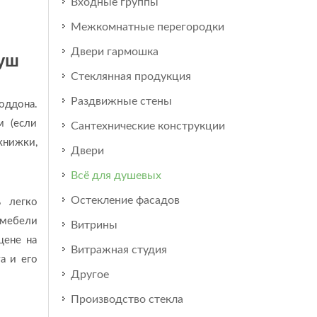
Входные группы
Межкомнатные перегородки
Двери гармошка
уш
Стеклянная продукция
Раздвижные стены
оддона.
м (если
Сантехнические конструкции
книжки,
Двери
Всё для душевых
Остекление фасадов
ь легко
 мебели
Витрины
цене на
Витражная студия
а и его
Другое
Производство стекла