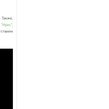
 Также,
й
"Ирис"
.
тствием