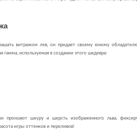
жа
рашать витражом лев, он придает своему юному обладател
я гамма, используемая в создании этого шедевра:
учи пронзают шкуру и шерсть изображенного льва, фиксир
асота игры оттенков и переливов!