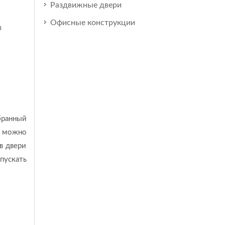
Раздвижные двери
Офисные конструкции
в
бранный
о можно
в двери
опускать