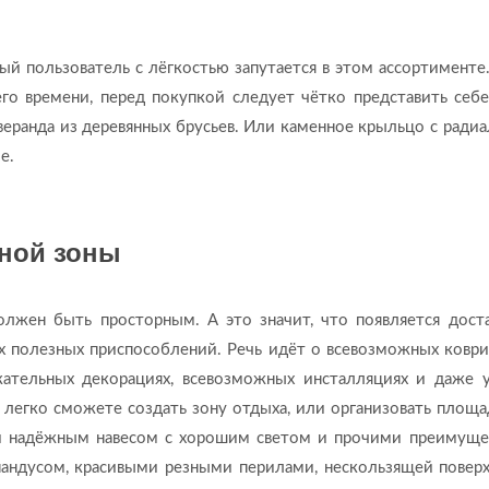
ный пользователь с лёгкостью запутается в этом ассортименте
го времени, перед покупкой следует чётко представить себе
веранда из деревянных брусьев. Или каменное крыльцо с ради
е.
дной зоны
лжен быть просторным. А это значит, что появляется дост
х полезных приспособлений. Речь идёт о всевозможных коври
кательных декорациях, всевозможных инсталляциях и даже 
ы легко сможете создать зону отдыха, или организовать площа
и надёжным навесом с хорошим светом и прочими преимуще
пандусом, красивыми резными перилами, нескользящей повер