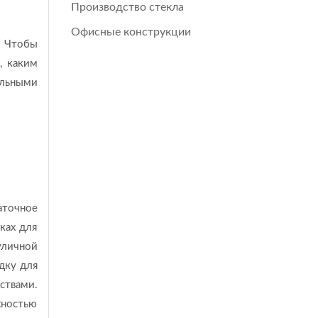
Производство стекла
Офисные конструкции
. Чтобы
, каким
альными
аточное
ках для
уличной
дку для
ствами.
хностью