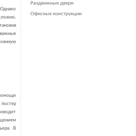
Раздвижные двери
 Однако
Офисные конструкции
сложно.
тановив
 важные
тоянную
 помощи
 постер
роводит
ещением
ьера. В