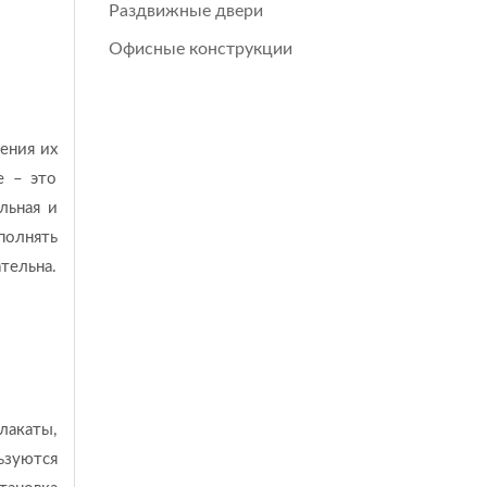
Раздвижные двери
Офисные конструкции
ения их
е – это
льная и
полнять
тельна.
лакаты,
ьзуются