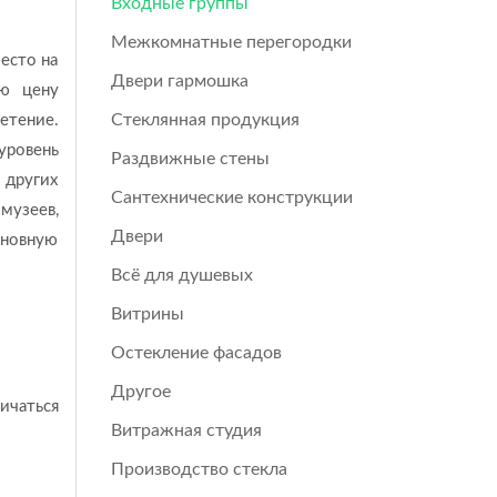
Входные группы
Межкомнатные перегородки
есто на
Двери гармошка
ую цену
Стеклянная продукция
етение.
 уровень
Раздвижные стены
 других
Сантехнические конструкции
музеев,
Двери
сновную
Всё для душевых
Витрины
Остекление фасадов
Другое
ичаться
Витражная студия
Производство стекла