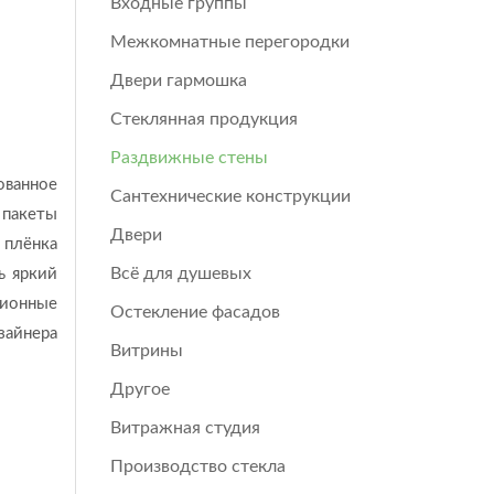
Входные группы
Межкомнатные перегородки
Двери гармошка
Стеклянная продукция
Раздвижные стены
ованное
Сантехнические конструкции
 пакеты
Двери
 плёнка
Всё для душевых
ь яркий
ционные
Остекление фасадов
зайнера
Витрины
Другое
Витражная студия
Производство стекла