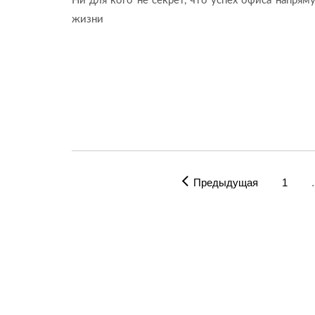
Ни для кого не секрет, что успех офиса напря
жизни
Предыдущая
1
.