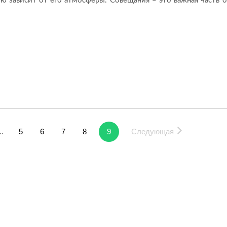
мую зависит от его атмосферы. Совещания – это важная часть 
..
5
6
7
8
9
Следующая