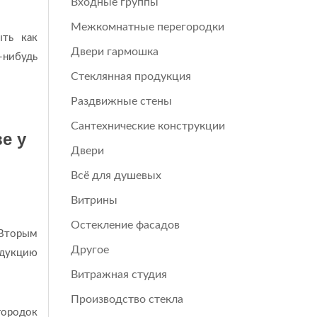
Входные группы
Межкомнатные перегородки
ыть как
Двери гармошка
-нибудь
Стеклянная продукция
Раздвижные стены
Сантехнические конструкции
е у
Двери
Всё для душевых
Витрины
Остекление фасадов
 Вторым
Другое
одукцию
Витражная студия
Производство стекла
городок