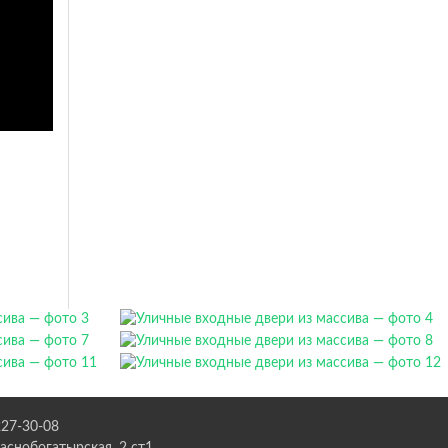
227-30-08
раснобогатырская, 2 ст1