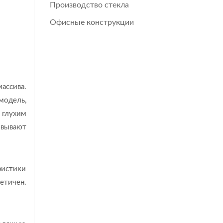
Производство стекла
Офисные конструкции
ассива.
модель,
 глухим
евывают
ристики
етичен.