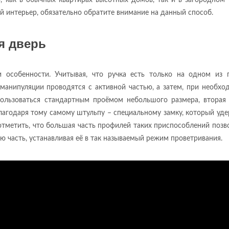
, как в обычных квартирах высотных домов, так и в загородном
вой интерьер, обязательно обратите внимание на данный способ.
я дверь
 особенности. Учитывая, что ручка есть только на одном из п
манипуляции проводятся с активной частью, а затем, при необхо
ользоваться стандартным проёмом небольшого размера, вторая 
агодаря тому самому штульпу – специальному замку, который уд
тметить, что большая часть профилей таких приспособлений позв
ю часть, устанавливая её в так называемый режим проветривания.