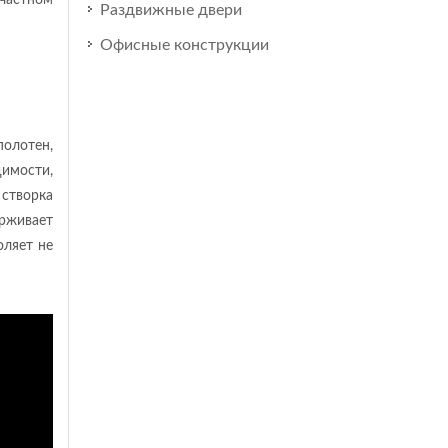
 частном
Раздвижные двери
Офисные конструкции
олотен,
димости,
створка
ерживает
оляет не