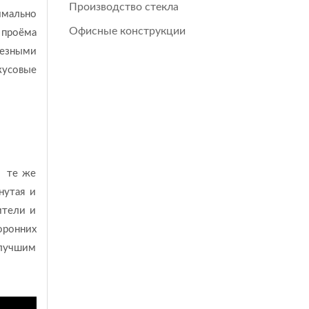
Производство стекла
имально
Офисные конструкции
 проёма
резными
кусовые
т те же
нутая и
ители и
оронних
илучшим