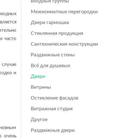
Входные группы
Межкомнатные перегородки
входных
вляется
Двери гармошка
ительно
Стеклянная продукция
о часто
Сантехнические конструкции
Раздвижные стены
 случае
Всё для душевых
оздко и
Двери
Витрины
Остекление фасадов
Витражная студия
Другое
сновным
Раздвижные двери
о очень