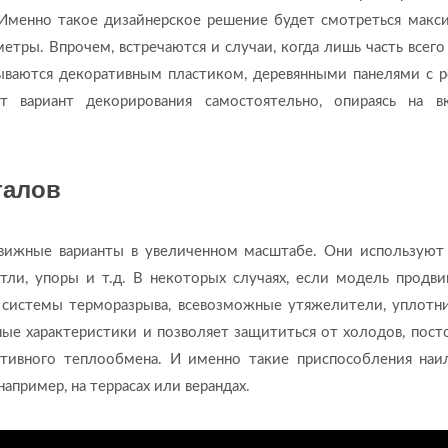
Именно такое дизайнерское решение будет смотреться макс
етры. Впрочем, встречаются и случаи, когда лишь часть всего
рываются декоративным пластиком, деревянными панелями с 
 вариант декорирования самостоятельно, опираясь на в
талов
вижные варианты в увеличенном масштабе. Они использую
тли, упоры и т.д. В некоторых случаях, если модель продви
я системы терморазрыва, всевозможные утяжелители, уплотн
нные характеристики и позволяет защититься от холодов, пост
 активного теплообмена. И именно такие приспособления на
апример, на террасах или верандах.