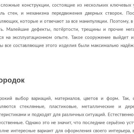
сложные конструкции, состоящие из нескольких ключевых 
ль стен, и механизма передвижения дверных створок. По
вляющих, которые и отвечают за все манипуляции. Поэтому, в
ть. Малейшие дефекты, потёртости, трещины и прочие нег
я на эксплуатационном опыте. Такое сооружение выйдет и
обы все составляющие этого изделия были максимально надё
ородок
окий выбор вариаций, материалов, цветов и форм. Так,
ляются стеклянные, пластиковые, металлические и дер
еристиками и подходят для различных ситуаций. Естественно,
сственные. Однако это не значит, что последние серьёзно уст
олне интересные вариант для оформления своего интерьера, 