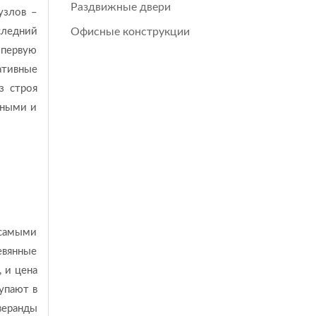
Раздвижные двери
узлов –
следний
Офисные конструкции
 первую
ативные
з строя
жными и
 самыми
евянные
 и цена
упают в
веранды