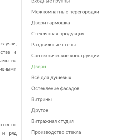
Входные группы
Межкомнатные перегородки
Двери гармошка
Стеклянная продукция
случаи,
Раздвижные стены
естве и
Сантехнические конструкции
рамотно
Двери
ивными
Всё для душевых
Остекление фасадов
Витрины
Другое
Витражная студия
ются по
Производство стекла
 и ряд