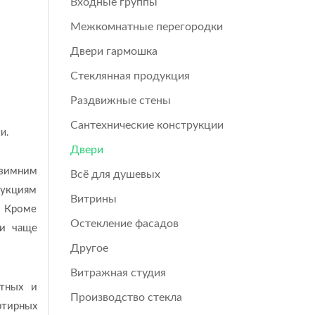
Входные группы
Межкомнатные перегородки
Двери гармошка
Стеклянная продукция
Раздвижные стены
Сантехнические конструкции
и.
Двери
 зимним
Всё для душевых
рукциям
Витрины
. Кроме
Остекление фасадов
 и чаще
Другое
Витражная студия
тных и
Производство стекла
ртирных