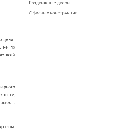
Раздвижные двери
Офисные конструкции
ращения
, не по
ах всей
верного
жности,
оимость
зрывом.