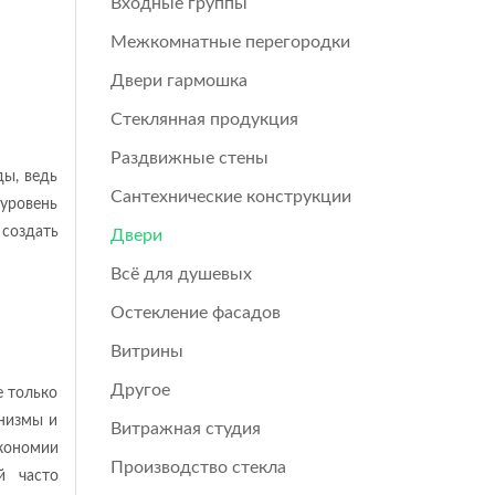
Входные группы
Межкомнатные перегородки
Двери гармошка
Стеклянная продукция
Раздвижные стены
ды, ведь
Сантехнические конструкции
уровень
создать
Двери
Всё для душевых
Остекление фасадов
Витрины
Другое
е только
анизмы и
Витражная студия
экономии
Производство стекла
й часто