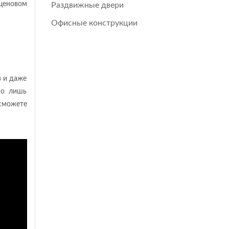
ценовом
Раздвижные двери
Офисные конструкции
в и даже
но лишь
 сможете