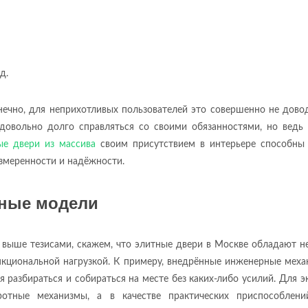
д.
онечно, для неприхотливых пользователей это совершенно не дово
овольно долго справляться со своими обязанностями, но ведь 
ые двери из массива
своим присутствием в интерьере способны 
азмеренности и надёжности.
зные модели
и выше тезисами, скажем, что элитные двери в Москве обладают н
нкциональной нагрузкой. К примеру, внедрённые инженерные мех
 разбираться и собираться на месте без каких-либо усилий. Для 
ротные механизмы, а в качестве практических приспособлени