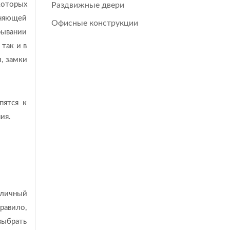
которых
Раздвижные двери
иняющей
Офисные конструкции
рывании
 так и в
, замки
пятся к
ия.
тличный
равило,
 выбрать