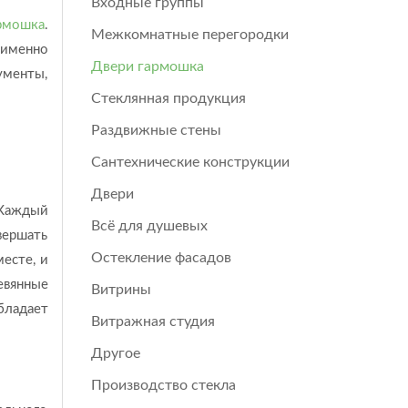
Входные группы
армошка
.
Межкомнатные перегородки
 именно
Двери гармошка
менты,
Стеклянная продукция
Раздвижные стены
Сантехнические конструкции
Двери
 Каждый
Всё для душевых
вершать
Остекление фасадов
месте, и
евянные
Витрины
бладает
Витражная студия
Другое
Производство стекла