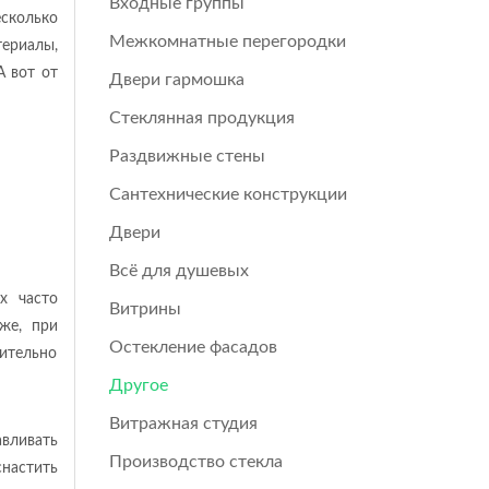
Входные группы
есколько
Межкомнатные перегородки
териалы,
А вот от
Двери гармошка
Стеклянная продукция
Раздвижные стены
Сантехнические конструкции
Двери
Всё для душевых
х часто
Витрины
же, при
Остекление фасадов
ительно
Другое
Витражная студия
вливать
Производство стекла
снастить