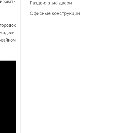
лировать
Раздвижные двери
Офисные конструкции
егородок
 модели,
дизайном