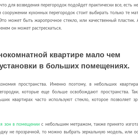
что для возведения перегородок подойдет практически все, есть н
ри сооружении кухонных перегородок стоит выбирать только те ма
то может быть жаропрочное стекло, или качественный пластик. 
менем он может растрескаться.
нокомнатной квартире мало чем
 установки в больших помещениях.
кономия пространства. Именно поэтому, в небольших квартира
егородки, которые еще больше освобождают пространства. Так
ьших квартирах часто используют стекло, которое позволяет зр
ия зон в помещении
с небольшим метражом, также принято изгота
родку не прозрачной, то можно выбрать зеркальную модель, или о