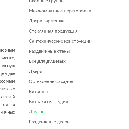
Входные группы
Межкомнатные перегородки
Двери гармошка
Стеклянная продукция
Сантехнические конструкции
новным
Раздвижные стены
рианте,
Всё для душевых
кальную
Двери
щей две
весомым
Остекление фасадов
светлые
Витрины
 легкой
Витражная студия
 только
Другое
тиничных
Раздвижные двери