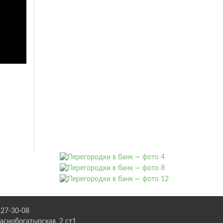
227-30-08
раснобогатырская, 2 ст1