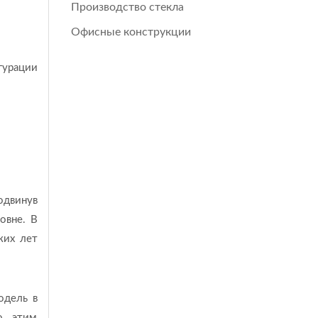
Производство стекла
Офисные конструкции
гурации
одвинув
овне. В
ких лет
одель в
о, этим