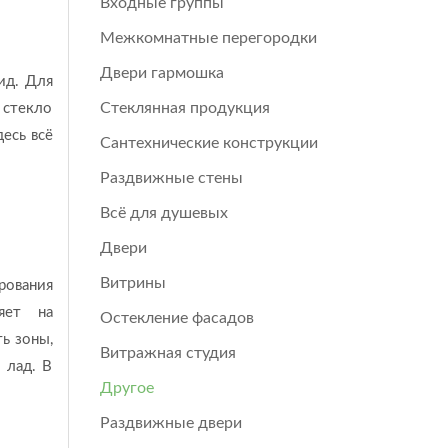
Входные группы
Межкомнатные перегородки
Двери гармошка
ид. Для
Стеклянная продукция
 стекло
есь всё
Сантехнические конструкции
Раздвижные стены
Всё для душевых
Двери
Витрины
рования
яет на
Остекление фасадов
ь зоны,
Витражная студия
 лад. В
Другое
Раздвижные двери