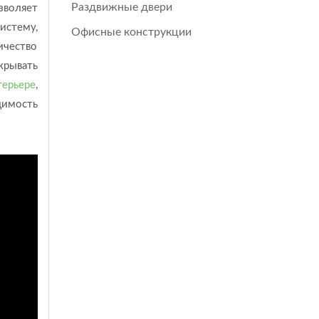
Раздвижные двери
зволяет
истему,
Офисные конструкции
ичество
крывать
терьере
,
димость