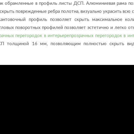
 как обрамленные в профиль листы ДСП. Алюминиевая рама по
скрыть поврежденные ребра полотна, визуально украсить всю с
кантовочный профиль позволяет скрыть максимальное кол
гловых поворотных профилей позволяет эстетично и легко от
рачных перегородок в интерьерепрозрачных перегородок в ин
 ДСП толщиной 16 мм, позволяющим полностью скрыть ви