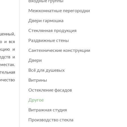
Входные группы
Межкомнатные перегородки
Двери гармошка
Стеклянная продукция
шенный,
Раздвижные стены
о и вся
укцию и
Сантехнические конструкции
едств и
Двери
местах.
Всё для душевых
тельная
ичество
Витрины
Остекление фасадов
Другое
Витражная студия
Производство стекла