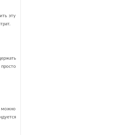
ить эту
трат.
держать
просто
а можно
ндуется