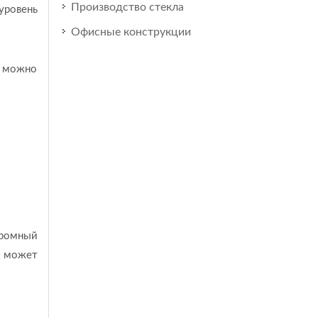
Производство стекла
уровень
Офисные конструкции
к можно
громный
в может