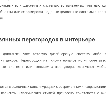
ионарных или движимых системах, встраиваемых или наклад
 объекты или сформировать единые целостные системы с кир
я.
янных перегородок в интерьере
т дополнять уже готовую дизайнерскую систему либо з
нт декора. Перегородки из пиломатериалов могут сочетатьс
онные системы или межкомнатные двери, корпусная меб
ается в различных конфигурациях с современными направлениям
е варианты классических стилей прекрасно сочетаются с а