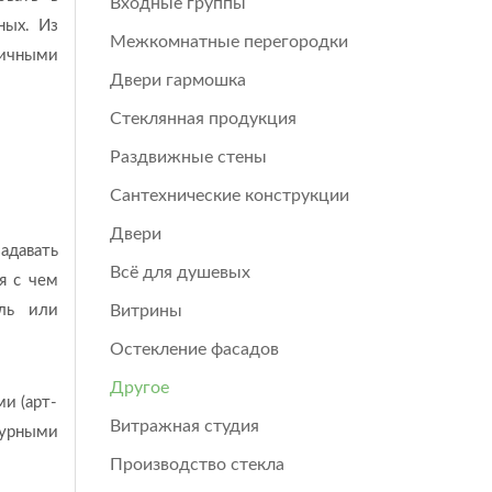
Входные группы
ных. Из
Межкомнатные перегородки
пичными
Двери гармошка
Стеклянная продукция
Раздвижные стены
Сантехнические конструкции
Двери
адавать
Всё для душевых
я с чем
ель или
Витрины
Остекление фасадов
Другое
и (арт-
Витражная студия
журными
Производство стекла